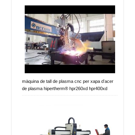
màquina de tall de plasma cnc per xapa d'acer
de plasma hipertherm® hpr260xd hpr400xd