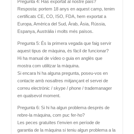
Pregunta 4: Has exportat al nostre país?
Resposta: portem 18 anys en aquest camp, tenim
certificats CE, CO, ISO, FDA, hem exportat a
Europa, Amèrica del Sud, Àrab, Àsia, Rússia,
Espanya, Austràlia i molts més països.
Pregunta 5: És la primera vegada que faig servir
aquest tipus de màquina, és fàcil de funcionar?
Hi ha manual de vídeo o guia en anglès que
mostra com utilitzar la màquina.
Si encara hi ha alguna pregunta, poseu-vos en
contacte amb nosaltres mitjançant el servei de
correu electrònic / skype / phone / trademanager
en qualsevol moment.
Pregunta 6: Si hi ha algun problema després de
rebre-la màquina, com puc fer-ho?
Les peces gratuïtes t’envien en període de
garantia de la màquina si teniu algun problema a la