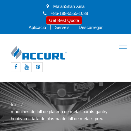
Ma'anShan Xina
+86-188-5555-1088
Get Best Quote
Aplicació
Serveis
Descarregar
facebook
youtube
pinterest
Inici
màquines de tall de plasma de metall barats gantry
hobby cnc talla de plasma de tall de metalls preu