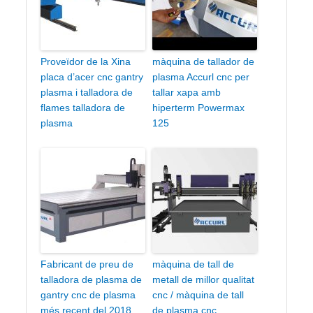
Proveïdor de la Xina
màquina de tallador de
placa d’acer cnc gantry
plasma Accurl cnc per
plasma i talladora de
tallar xapa amb
flames talladora de
hiperterm Powermax
plasma
125
Fabricant de preu de
màquina de tall de
talladora de plasma de
metall de millor qualitat
gantry cnc de plasma
cnc / màquina de tall
més recent del 2018
de plasma cnc